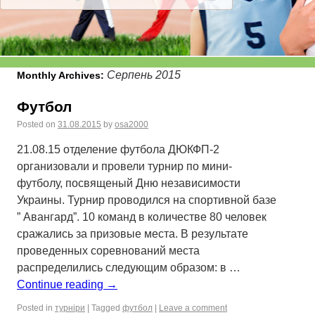
Серпень 2015
Monthly Archives:
Футбол
Posted on
31.08.2015
by
osa2000
21.08.15 отделение футбола ДЮКФП-2
организовали и провели турнир по мини-
футболу, посвященый Дню независимости
Украины. Турнир проводился на спортивной базе
” Авангард”. 10 команд в количестве 80 человек
сражались за призовые места. В результате
проведенных соревнований места
распределились следующим образом: в …
Continue reading
→
Posted in
турніри
|
Tagged
футбол
|
Leave a comment