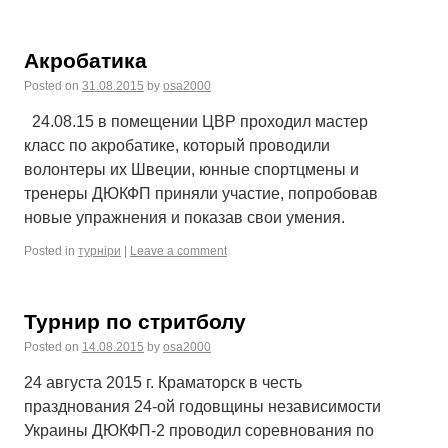
Акробатика
Posted on
31.08.2015
by
osa2000
24.08.15 в помещении ЦВР проходил мастер
класс по акробатике, который проводили
волонтеры их Швеции, юнные спортцмены и
тренеры ДЮКФП приняли участие, попробовав
новые упражнения и показав свои умения.
Posted in
турніри
|
Leave a comment
Турнир по стритболу
Posted on
14.08.2015
by
osa2000
24 августа 2015 г. Краматорск в честь
празднования 24-ой годовщины независимости
Украины ДЮКФП-2 проводил соревнования по