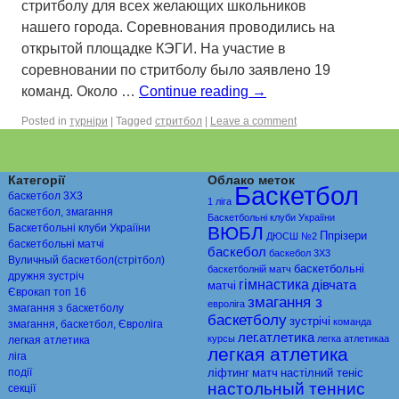
стритболу для всех желающих школьников
нашего города. Соревнования проводились на
открытой площадке КЭГИ. На участие в
соревновании по стритболу было заявлено 19
команд. Около …
Continue reading
→
Posted in
турніри
|
Tagged
стритбол
|
Leave a comment
Категорії
Облако меток
Баскетбол
баскетбол 3Х3
1 ліга
баскетбол, змагання
Баскетбольні клуби Украіїни
Баскетбольні клуби Украіїни
ВЮБЛ
Ппрiзери
ДЮСШ №2
баскетбольні матчі
баскебол
баскебол 3Х3
Вуличный баскетбол(стрітбол)
баскетбольні
баскетболній матч
дружня зустріч
гімнастика
дівчата
матчі
Єврокап топ 16
змагання з
евролiга
змагання з баскетболу
баскетболу
зустрічі
команда
змагання, баскетбол, Євроліга
лег.атлетика
курсы
легка атлетикаа
легкая атлетика
легкая атлетика
ліга
події
ліфтинг
матч
настiлний тенiс
настольный теннис
секції