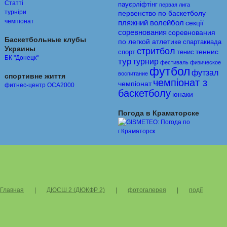
Статті
пауєрліфтінг
первая лига
турніри
первенство по баскетболу
чемпіонат
пляжний волейбол
секції
соревнования
соревнования
Баскетбольные клубы
по легкой атлетике
спартакиада
Украины
стритбол
теннис
спорт
тенис
БК "Донецк"
тур
турнир
фестиваль
физическое
футбол
футзал
воспитание
спортивне життя
чемпіонат з
чемпіонат
фитнес-центр ОСА2000
баскетболу
юнаки
Погода в Краматорске
Главная
|
ДЮСШ 2 (ДЮКФР 2)
|
фотогалерея
|
події