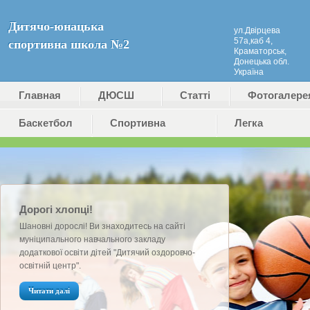
Дитячо-юнацька
ул.Двірцева
57а,каб 4,
спортивна школа №2
Краматорськ,
Донецька обл.
Україна
Главная
ДЮСШ
Статті
Фотогалере
Баскетбол
№2
Cпортивна
Легка
(ДЮКФП
гімнастика
атлетика
№2)
Дорогі хлопці!
Шановні дорослі! Ви знаходитесь на сайті
муніципального навчального закладу
додаткової освіти дітей "Дитячий оздоровчо-
освітній центр".
Читати далі