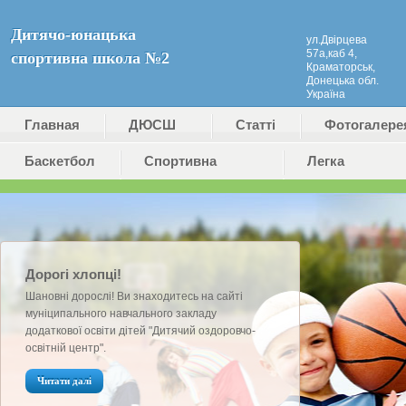
Дитячо-юнацька
ул.Двірцева
57а,каб 4,
спортивна школа №2
Краматорськ,
Донецька обл.
Україна
Главная
ДЮСШ
Статті
Фотогалере
Баскетбол
№2
Cпортивна
Легка
(ДЮКФП
гімнастика
атлетика
№2)
Дорогі хлопці!
Шановні дорослі! Ви знаходитесь на сайті
муніципального навчального закладу
додаткової освіти дітей "Дитячий оздоровчо-
освітній центр".
Читати далі