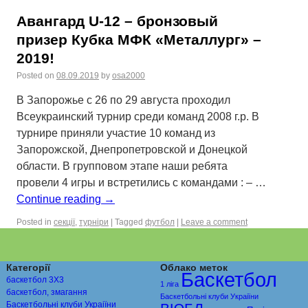
Авангард U-12 – бронзовый
призер Кубка МФК «Металлург» –
2019!
Posted on
08.09.2019
by
osa2000
В Запорожье с 26 по 29 августа проходил
Всеукраинский турнир среди команд 2008 г.р. В
турнире приняли участие 10 команд из
Запорожской, Днепропетровской и Донецкой
области. В групповом этапе наши ребята
провели 4 игры и встретились с командами : – …
Continue reading
→
Posted in
секції
,
турніри
|
Tagged
футбол
|
Leave a comment
Категорії
Облако меток
Баскетбол
баскетбол 3Х3
1 ліга
баскетбол, змагання
Баскетбольні клуби Украіїни
Баскетбольні клуби Украіїни