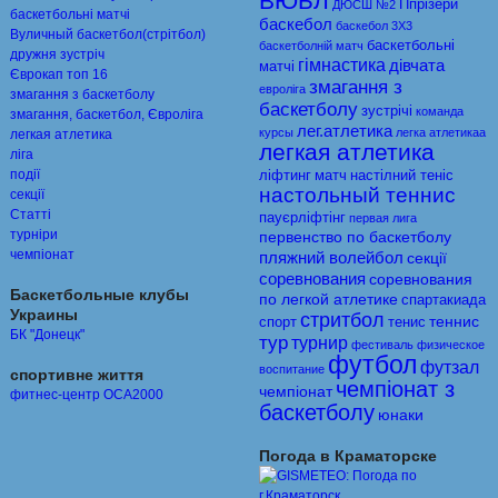
ВЮБЛ
Ппрiзери
ДЮСШ №2
баскетбольні матчі
баскебол
баскебол 3Х3
Вуличный баскетбол(стрітбол)
баскетбольні
баскетболній матч
дружня зустріч
гімнастика
дівчата
матчі
Єврокап топ 16
змагання з
евролiга
змагання з баскетболу
баскетболу
зустрічі
команда
змагання, баскетбол, Євроліга
лег.атлетика
курсы
легка атлетикаа
легкая атлетика
легкая атлетика
ліга
події
ліфтинг
матч
настiлний тенiс
настольный теннис
секції
Статті
пауєрліфтінг
первая лига
турніри
первенство по баскетболу
чемпіонат
пляжний волейбол
секції
соревнования
соревнования
Баскетбольные клубы
по легкой атлетике
спартакиада
Украины
стритбол
теннис
спорт
тенис
БК "Донецк"
тур
турнир
фестиваль
физическое
футбол
футзал
воспитание
спортивне життя
чемпіонат з
чемпіонат
фитнес-центр ОСА2000
баскетболу
юнаки
Погода в Краматорске