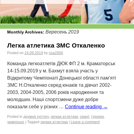
Вересень 2019
Monthly Archives:
Легка атлетика ЗМС Откаленко
Posted on
24.09.2019
by
osa2000
Команда легкоатлетів ДЮК ФП 2 м. Краматорськ
14-15.09.2019 у м. Бахмут взяла участь у
Відкритому Чемпіонаті Донецької області пам’яті
ЗМС Н.Откаленко серед юнаків та дівчат 2002-
2003, 2004-2005, 2006 років народження та
молодших. Наші спортсмени дуже добре
показали себе у різних …
Continue reading
→
Posted in
дружня зустріч
,
легкая атлетика
,
секції
,
турніри
,
чемпіонат
|
Tagged
легкая атлетика
|
Leave a comment