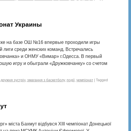
онат Украины
орске на базе ОШ №16 впервые проходили игры
лиги среди женских команд. Встречались
овчанка» и ОНМУ «Вимар» г.Одесса. В первый
рошую игру и обыграли «Дружковчанку» со счетом
,
дружня зустріч
,
змагання з баскетболу
,
події
,
чемпіонат
|
Tagged
ут
рг» міста Бахмут відбувся ХІІІ чемпіонат Донецької
чат на приз МСУМК Антоніни Єфремової. У