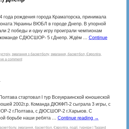
4 года рождения города Краматорска, принимала
ионата Украины ВЮБЛ в городе Днепр. В упорной
ли 2 победы и одну игру проиграли чемпионам
т команде СДЮСШОР- 5 г.Днепр. Ждём …
Continue
устріч
,
змагання з баскетболу
,
змагання, баскетбол, Євроліга
,
ve a comment
а
г.Полтава стартовал I тур Всеукраинской юношеской
ношей 2002г.р. Команда ДЮКФП-2 сыграла 3 игры, с
Р-2 г.Полтава, с ДЮСШОР-2 г.Харьков. С
ной борьбе наши ребята …
Continue reading
→
баскетболу
,
змагання, баскетбол, Євроліга
,
події
,
турніри
|
Tagged