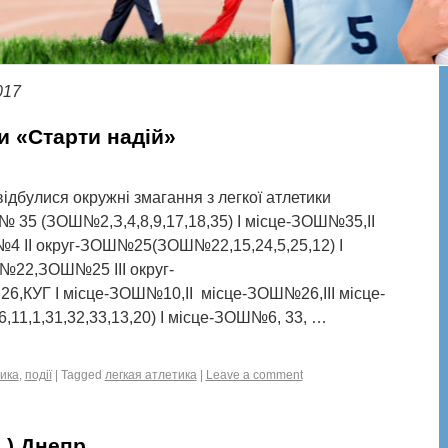
017
ки «Старти надій»
ідбулися окружні змагання з легкої атлетики
№ 35 (ЗОШ№2,З,4,8,9,17,18,35) I місце-ЗОШ№35,II
4 II округ-ЗОШ№25(ЗОШ№22,15,24,5,25,12) I
№22,ЗОШ№25 III округ-
,КУГ I місце-ЗОШ№10,II місце-ЗОШ№26,III місце-
1,1,31,32,33,13,20) I місце-ЗОШ№6, 33, …
тика
,
події
|
Tagged
легкая атлетика
|
Leave a comment
.) Днепр