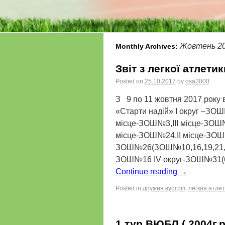
Жовтень 2
Monthly Archives:
Звіт з легкої атлети
Posted on
25.10.2017
by
osa2000
З 9 по 11 жовтня 2017 року в
«Старти надій» I округ –ЗОШ
місце-ЗОШ№3,III місце-ЗОШ№
місце-ЗОШ№24,II місце-ЗОШ
ЗОШ№26(ЗОШ№10,16,19,21,26
ЗОШ№16 IV округ-ЗОШ№31(6,1
Continue reading
→
Posted in
дружня зустріч
,
легкая атле
1 тур ВЮБЛ ( 2004г.р