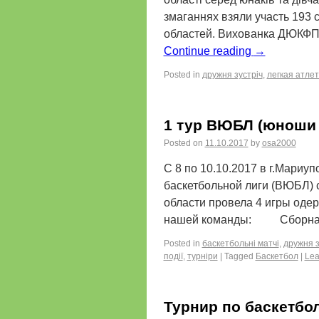
змаганнях взяли участь 193 
областей. Вихованка ДЮКФП
Continue reading
→
Posted in
дружня зустріч
,
легкая атле
1 тур ВЮБЛ (юноши 2
Posted on
11.10.2017
by
osa2000
С 8 по 10.10.2017 в г.Мариу
баскетбольной лиги (ВЮБЛ) 
области провела 4 игры оде
нашей команды: Сборная
Posted in
баскетбольні матчі
,
дружня з
події
,
турніри
|
Tagged
Баскетбол
|
Lea
Турнир по баскетбо