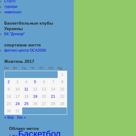
Статті
турніри
чемпіонат
Баскетбольные клубы
Украины
БК "Донецк"
спортивне життя
фитнес-центр ОСА2000
Жовтень 2017
Пн
Вт
Ср
Чт
Пт
Сб
Нд
1
2
3
4
5
6
7
8
9
10
11
12
13
14
15
16
17
18
19
20
21
22
23
24
25
26
27
28
29
30
31
« Вер
Лис »
Облако меток
Баскетбол
1 ліга