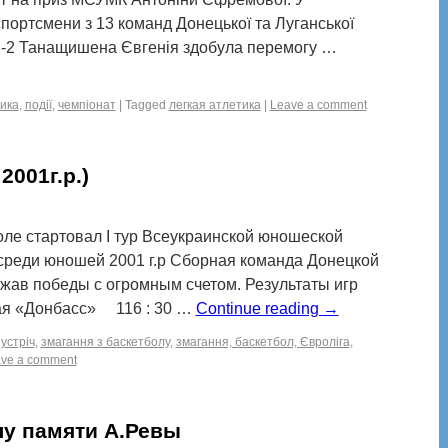
спортсмени з 13 команд Донецької та Луганської
-2 Танащишена Євгенія здобула перемогу …
тика
,
події
,
чемпіонат
|
Tagged
легкая атлетика
|
Leave a comment
001г.р.)
поле стартовал І тур Всеукраинской юношеской
среди юношей 2001 г.р Сборная команда Донецкой
ржав победы с огромным счетом. Результаты игр
 «Донбасс» 116 : 30 …
Continue reading
→
устріч
,
змагання з баскетболу
,
змагання, баскетбол, Євроліга
,
ve a comment
лу памяти А.Ревы