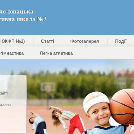
чо-юнацька
тивна школа №2
ДЮКФП №2)
Статті
Фотогалерея
Події
гімнастика
Легка атлетика
сайті
оровчо-