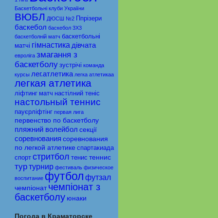
Баскетбольні клуби Украіїни
ВЮБЛ
Ппрiзери
ДЮСШ №2
баскебол
баскебол 3Х3
баскетбольні
баскетболній матч
гімнастика
дівчата
матчі
змагання з
евролiга
баскетболу
зустрічі
команда
лег.атлетика
курсы
легка атлетикаа
легкая атлетика
ліфтинг
матч
настiлний тенiс
настольный теннис
пауєрліфтінг
первая лига
первенство по баскетболу
пляжний волейбол
секції
соревнования
соревнования
по легкой атлетике
спартакиада
стритбол
теннис
спорт
тенис
тур
турнир
фестиваль
физическое
футбол
футзал
воспитание
чемпіонат з
чемпіонат
баскетболу
юнаки
Погода в Краматорске