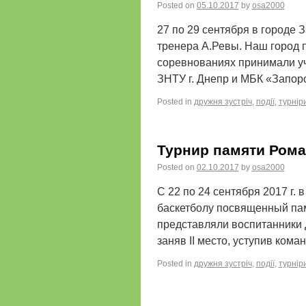
Posted on
05.10.2017
by
osa2000
27 по 29 сентября в городе 
тренера А.Ревы. Наш город 
соревнованиях принимали уча
ЗНТУ г. Днепр и МБК «Запо
Posted in
дружня зустріч
,
події
,
турнір
Турнир памяти Рома
Posted on
02.10.2017
by
osa2000
С 22 по 24 сентября 2017 г.
баскетболу посвященный пам
представляли воспитанники 
заняв II место, уступив кома
Posted in
дружня зустріч
,
події
,
турнір