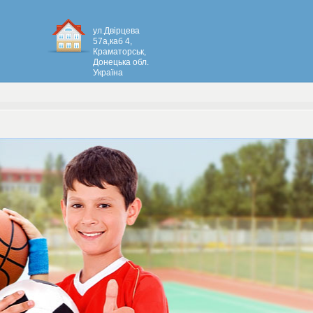
ул.Двірцева
57а,каб 4,
Краматорськ,
Донецька обл.
Україна