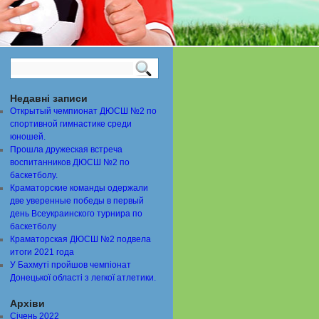
Недавні записи
Открытый чемпионат ДЮСШ №2 по
спортивной гимнастике среди
юношей.
Прошла дружеская встреча
воспитанников ДЮСШ №2 по
баскетболу.
Краматорские команды одержали
две уверенные победы в первый
день Всеукраинского турнира по
баскетболу
Краматорская ДЮСШ №2 подвела
итоги 2021 года
У Бахмуті пройшов чемпіонат
Донецької області з легкої атлетики.
Архіви
Січень 2022