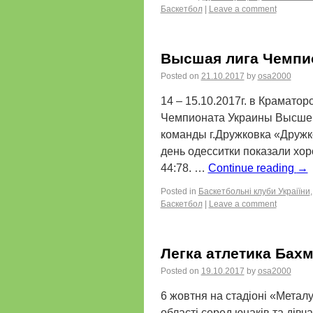
Баскетбол
|
Leave a comment
Высшая лига Чемпи
Posted on
21.10.2017
by
osa2000
14 – 15.10.2017г. в Крамат
Чемпионата Украины Высшей 
команды г.Дружковка «Дружк
день одесситки показали хо
44:78. …
Continue reading
→
Posted in
Баскетбольні клуби Украіїни
Баскетбол
|
Leave a comment
Легка атлетика Бахм
Posted on
19.10.2017
by
osa2000
6 жовтня на стадіоні «Металу
області серед юнаків та дів