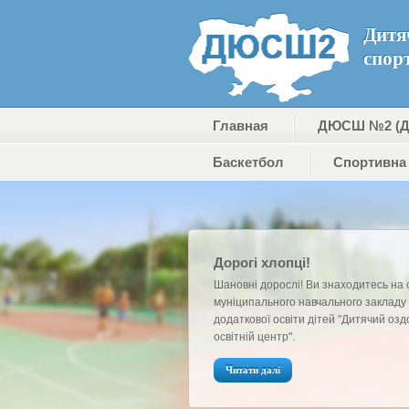
Дитя
спор
Главная
ДЮСШ №2 (
Баскетбол
Cпортивна 
Дорогі хлопці!
Шановні дорослі! Ви знаходитесь на 
муніципального навчального закладу
додаткової освіти дітей "Дитячий озд
освітній центр".
Читати далі