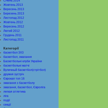
Січень 2014
Жовтень 2013
Вересень 2013
Березень 2013
Листопад 2012
Жовтень 2012
Вересень 2012
Лютий 2012
Грудень 2011
Листопад 2011
Категорії
баскетбол 3Х3
баскетбол, змагання
Баскетбольні клуби Украіїни
баскетбольні матчі
Вуличный баскетбол(стрітбол)
дружня зустріч
Єврокап топ 16
змагання з баскетболу
змагання, баскетбол, Євроліга
легкая атлетика
ліга
події
секції