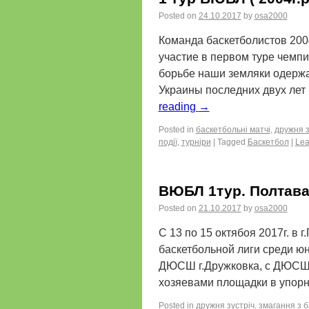
Posted on
24.10.2017
by
osa2000
Команда баскетболистов 200
участие в первом туре чемп
борьбе наши земляки одержа
Украины последних двух ле
reading
→
Posted in
баскетбольні матчі
,
дружня з
події
,
турніри
|
Tagged
Баскетбол
|
Lea
ВЮБЛ 1тур. Полтав
Posted on
21.10.2017
by
osa2000
С 13 по 15 октябоя 2017г. в 
баскетбольной лиги среди ю
ДЮСШ г.Дружковка, с ДЮСШО
хозяевами площадки в упор
Posted in
дружня зустріч
,
змагання з 