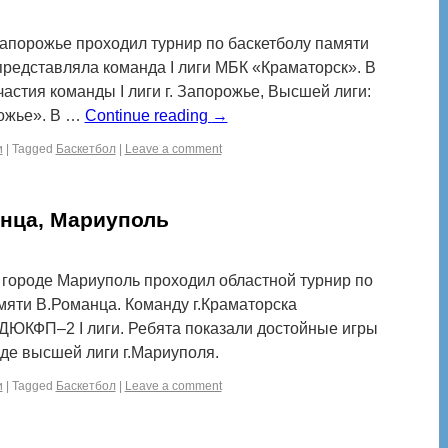
Запорожье проходил турнир по баскетболу памяти
представляла команда I лиги МБК «Краматорск». В
стия команды І лиги г. Запорожье, Высшей лиги:
рожье». В …
Continue reading
→
и
|
Tagged
Баскетбол
|
Leave a comment
нца, Мариуполь
 в городе Мариуполь проходил областной турнир по
яти В.Романца. Команду г.Краматорска
ДЮКФП–2 I лиги. Ребята показали достойные игры
нде высшей лиги г.Мариуполя.
и
|
Tagged
Баскетбол
|
Leave a comment