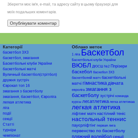
Зберегти моє ім'я, e-mail, та адресу сайту в цьому браузері для
моїх подальших коментарів.
Категорії
Облако меток
Баскетбол
баскетбол 3Х3
1 ліга
баскетбол, змагання
Баскетбольні клуби Украіїни
Баскетбольні клуби Украіїни
ВЮБЛ
Ппрiзери
ДЮСШ №2
баскетбольні матчі
баскебол
баскебол 3Х3
Вуличный баскетбол(стрітбол)
баскетбольні
баскетболній матч
дружня зустріч
гімнастика
дівчата
матчі
Єврокап топ 16
змагання з
евролiга
змагання з баскетболу
баскетболу
зустрічі
команда
змагання, баскетбол, Євроліга
лег.атлетика
курсы
легка атлетикаа
легкая атлетика
легкая атлетика
ліга
події
ліфтинг
матч
настiлний тенiс
настольный теннис
секції
Статті
пауєрліфтінг
первая лига
турніри
первенство по баскетболу
чемпіонат
пляжний волейбол
секції