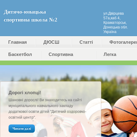
Дитячо-юнацька
ул.Двірцева
57а,каб 4,
спортивна школа №2
Краматорськ,
Донецька обл.
Україна
Главная
ДЮСШ
Статті
Фотогалере
Баскетбол
№2
Cпортивна
Легка
(ДЮКФП
гімнастика
атлетика
№2)
Дорогі хлопці!
Шановні дорослі! Ви знаходитесь на сайті
муніципального навчального закладу
додаткової освіти дітей "Дитячий оздоровчо-
освітній центр".
Читати далі