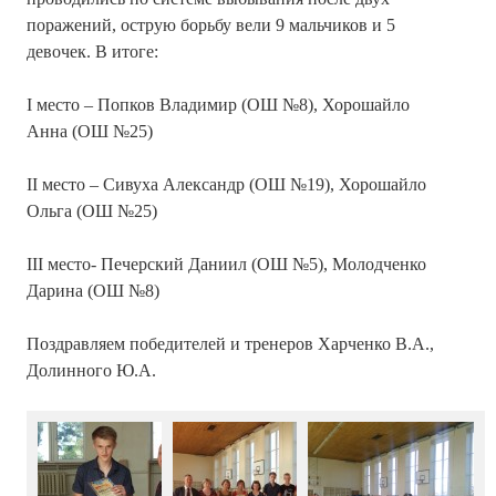
поражений, острую борьбу вели 9 мальчиков и 5
девочек. В итоге:
І место – Попков Владимир (ОШ №8), Хорошайло
Анна (ОШ №25)
ІІ место – Сивуха Александр (ОШ №19), Хорошайло
Ольга (ОШ №25)
ІІІ место- Печерский Даниил (ОШ №5), Молодченко
Дарина (ОШ №8)
Поздравляем победителей и тренеров Харченко В.А.,
Долинного Ю.А.