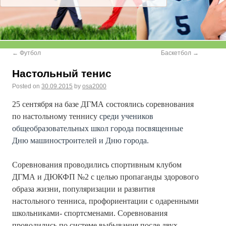
←
Футбол
Баскетбол
→
Настольный тенис
Posted on
30.09.2015
by
osa2000
25 сентября на базе ДГМА состоялись соревнования
по настольному теннису
среди учеников
общеобразовательных школ города посвященные
Дню машиностроителей и Дню города.
Соревнования проводились спортивным клубом
ДГМА и ДЮКФП №2 с целью пропаганды здорового
образа жизни, популяризации и развития
настольного тенниса, профориентации с одаренными
школьниками- спортсменами. Соревнования
проводились по системе выбывания после двух