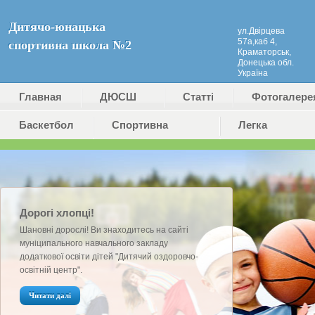
Дитячо-юнацька
ул.Двірцева
57а,каб 4,
спортивна школа №2
Краматорськ,
Донецька обл.
Україна
Главная
ДЮСШ
Статті
Фотогалере
Баскетбол
№2
Cпортивна
Легка
(ДЮКФП
гімнастика
атлетика
№2)
Дорогі хлопці!
Шановні дорослі! Ви знаходитесь на сайті
муніципального навчального закладу
додаткової освіти дітей "Дитячий оздоровчо-
освітній центр".
Читати далі