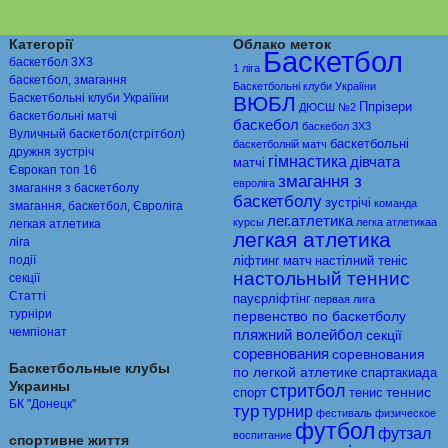
Категорії
Облако меток
Баскетбол
баскетбол 3Х3
1 ліга
баскетбол, змагання
Баскетбольні клуби Украіїни
Баскетбольні клуби Украіїни
ВЮБЛ
Ппрiзери
ДЮСШ №2
баскетбольні матчі
баскебол
баскебол 3Х3
Вуличный баскетбол(стрітбол)
баскетбольні
баскетболній матч
дружня зустріч
гімнастика
дівчата
матчі
Єврокап топ 16
змагання з
евролiга
змагання з баскетболу
баскетболу
зустрічі
команда
змагання, баскетбол, Євроліга
лег.атлетика
курсы
легка атлетикаа
легкая атлетика
легкая атлетика
ліга
події
ліфтинг
матч
настiлний тенiс
настольный теннис
секції
Статті
пауєрліфтінг
первая лига
турніри
первенство по баскетболу
чемпіонат
пляжний волейбол
секції
соревнования
соревнования
Баскетбольные клубы
по легкой атлетике
спартакиада
Украины
стритбол
теннис
спорт
тенис
БК "Донецк"
тур
турнир
фестиваль
физическое
футбол
футзал
воспитание
спортивне життя