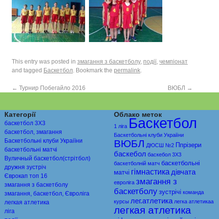
This entry was posted in
змагання з баскетболу
,
події
,
чемпіонат
and tagged
Баскетбол
. Bookmark the
permalink
.
←
Турнир Побегайло 2016
ВЮБЛ
→
Категорії
Облако меток
Баскетбол
баскетбол 3Х3
1 ліга
баскетбол, змагання
Баскетбольні клуби Украіїни
Баскетбольні клуби Украіїни
ВЮБЛ
Ппрiзери
ДЮСШ №2
баскетбольні матчі
баскебол
баскебол 3Х3
Вуличный баскетбол(стрітбол)
баскетбольні
баскетболній матч
дружня зустріч
гімнастика
дівчата
матчі
Єврокап топ 16
змагання з
евролiга
змагання з баскетболу
баскетболу
зустрічі
команда
змагання, баскетбол, Євроліга
лег.атлетика
курсы
легка атлетикаа
легкая атлетика
легкая атлетика
ліга