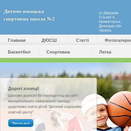
Дитячо-юнацька
ул.Двірцева
57а,каб 4,
спортивна школа №2
Краматорськ,
Донецька обл.
Україна
Главная
ДЮСШ
Статті
Фотогалере
Баскетбол
№2
Cпортивна
Легка
(ДЮКФП
гімнастика
атлетика
№2)
Дорогі хлопці!
Шановні дорослі! Ви знаходитесь на сайті
муніципального навчального закладу
додаткової освіти дітей "Дитячий оздоровчо-
освітній центр".
Читати далі