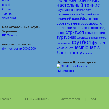
події
ліфтинг
матч
настiлний тенiс
настольный теннис
секції
Статті
пауєрліфтінг
первая лига
турніри
первенство по баскетболу
чемпіонат
пляжний волейбол
секції
соревнования
соревнования
Баскетбольные клубы
по легкой атлетике
спартакиада
Украины
стритбол
теннис
спорт
тенис
БК "Донецк"
тур
турнир
фестиваль
физическое
футбол
футзал
воспитание
спортивне життя
чемпіонат з
чемпіонат
фитнес-центр ОСА2000
баскетболу
юнаки
Погода в Краматорске
Главная
|
ДЮСШ 2 (ДЮКФР 2)
|
фотогалерея
|
події