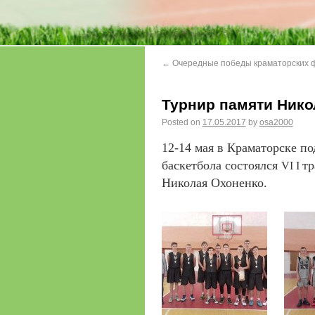
←
Очередные победы краматорских ф
Турнир памяти Нико
Posted on
17.05.2017
by
osa2000
12-14 мая в Краматорске п
баскетбола состоялся
тр
VІ І
Николая Охо