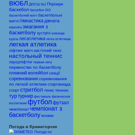
ВЮБЛ
Ппрiзери
ДЮСШ №2
баскебол
баскебол 3Х3
баскетбольні
баскетболній матч
гімнастика
дівчата
матчі
змагання з
евролiга
баскетболу
зустрічі
команда
лег.атлетика
курсы
легка атлетикаа
легкая атлетика
ліфтинг
матч
настiлний тенiс
настольный теннис
пауєрліфтінг
первая лига
первенство по баскетболу
пляжний волейбол
секції
соревнования
соревнования
по легкой атлетике
спартакиада
стритбол
теннис
спорт
тенис
тур
турнир
фестиваль
физическое
футбол
футзал
воспитание
чемпіонат з
чемпіонат
баскетболу
юнаки
Погода в Краматорске