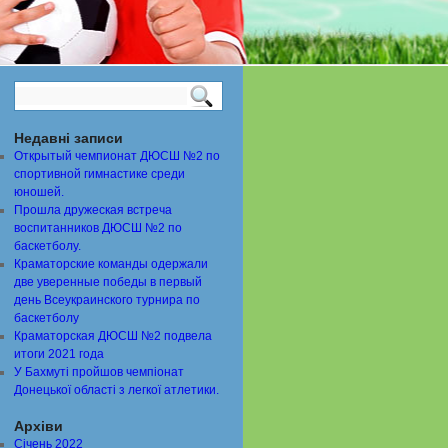
Недавні записи
Открытый чемпионат ДЮСШ №2 по
спортивной гимнастике среди
юношей.
Прошла дружеская встреча
воспитанников ДЮСШ №2 по
баскетболу.
Краматорские команды одержали
две уверенные победы в первый
день Всеукраинского турнира по
баскетболу
Краматорская ДЮСШ №2 подвела
итоги 2021 года
У Бахмуті пройшов чемпіонат
Донецької області з легкої атлетики.
Архіви
Січень 2022