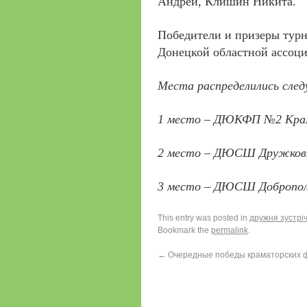
Андрей, Клишин Никита.
Победители и призеры турн
Донецкой областной ассоци
Места распределились сле
1 место – ДЮКФП №2 Крам
2 место – ДЮСШ Дружковка
3 место – ДЮСШ Доброполь
This entry was posted in
дружня зустрі
Bookmark the
permalink
.
←
Очередные победы краматорских ф