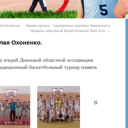
утболистов.
Краматорчане – серебряные призеры Чемпионата
Украины «Школьной Баскетбольной Лиги 3х3»
→
лая Охоненко.
од эгидой Донецкой областной ассоциации
адиционный баскетбольный турнир памяти
ненко.
В