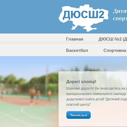
Дитя
спор
Главная
ДЮСШ №2 (
Баскетбол
Cпортивна 
Дорогі хлопці!
Шановні дорослі! Ви знаходитесь на 
муніципального навчального закладу
додаткової освіти дітей "Дитячий озд
освітній центр".
Читати далі