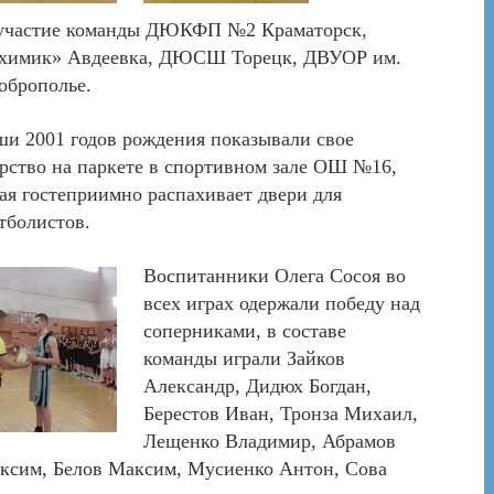
 участие команды ДЮКФП №2 Краматорск,
химик» Авдеевка, ДЮСШ Торецк, ДВУОР им.
оброполье.
и 2001 годов рождения показывали свое
рство на паркете в спортивном зале ОШ №16,
ая гостеприимно распахивает двери для
тболистов.
Воспитанники Олега Сосоя во
всех играх одержали победу над
соперниками, в составе
команды играли Зайков
Александр, Дидюх Богдан,
Берестов Иван, Тронза Михаил,
Лещенко Владимир, Абрамов
ксим, Белов Максим, Мусиенко Антон, Сова