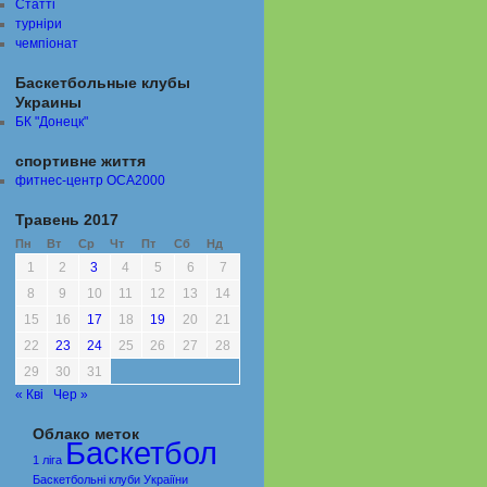
Статті
турніри
чемпіонат
Баскетбольные клубы
Украины
БК "Донецк"
спортивне життя
фитнес-центр ОСА2000
Травень 2017
Пн
Вт
Ср
Чт
Пт
Сб
Нд
1
2
3
4
5
6
7
8
9
10
11
12
13
14
15
16
17
18
19
20
21
22
23
24
25
26
27
28
29
30
31
« Кві
Чер »
Облако меток
Баскетбол
1 ліга
Баскетбольні клуби Украіїни