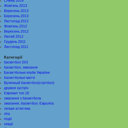
Січень 2014
Жовтень 2013
Вересень 2013
Березень 2013
Листопад 2012
Жовтень 2012
Вересень 2012
Лютий 2012
Грудень 2011
Листопад 2011
Категорії
баскетбол 3Х3
баскетбол, змагання
Баскетбольні клуби Украіїни
баскетбольні матчі
Вуличный баскетбол(стрітбол)
дружня зустріч
Єврокап топ 16
змагання з баскетболу
змагання, баскетбол, Євроліга
легкая атлетика
ліга
події
секції