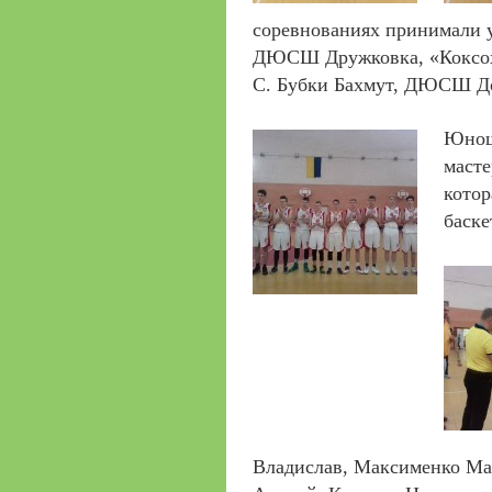
соревнованиях принимали
ДЮСШ Дружковка, «Коксо
С. Бубки Бахмут, ДЮСШ Д
Юнош
масте
котор
баске
Владислав, Максименко Ма