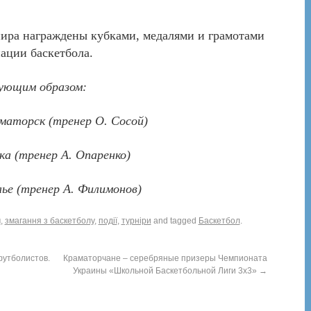
ира награждены кубками, медалями и грамотами
ации баскетбола.
дующим образом:
аторск (тренер О. Сосой)
 (тренер А. Опаренко)
е (тренер А. Филимонов)
ч
,
змагання з баскетболу
,
події
,
турніри
and tagged
Баскетбол
.
утболистов.
Краматорчане – серебряные призеры Чемпионата
Украины «Школьной Баскетбольной Лиги 3х3»
→