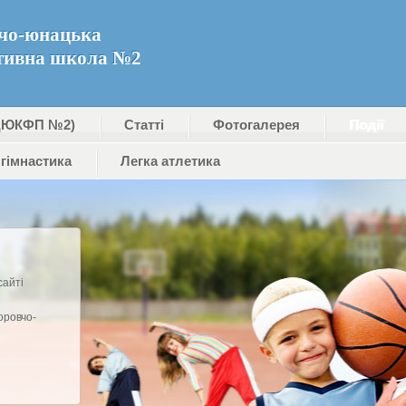
чо-юнацька
тивна школа №2
ДЮКФП №2)
Статті
Фотогалерея
Події
гімнастика
Легка атлетика
сайті
оровчо-