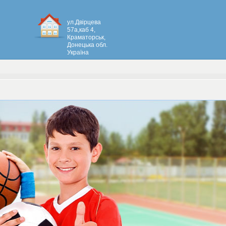
ул.Двірцева
57а,каб 4,
Краматорськ,
Донецька обл.
Україна