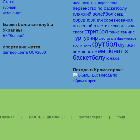
Статті
пауєрліфтінг
первая лига
турніри
первенство по баскетболу
чемпіонат
пляжний волейбол
секції
соревнования
соревнования
Баскетбольные клубы
по легкой атлетике
спартакиада
Украины
стритбол
теннис
спорт
тенис
БК "Донецк"
тур
турнир
фестиваль
физическое
футбол
футзал
воспитание
спортивне життя
чемпіонат з
чемпіонат
фитнес-центр ОСА2000
баскетболу
юнаки
Погода в Краматорске
Главная
|
ДЮСШ 2 (ДЮКФР 2)
|
фотогалерея
|
події