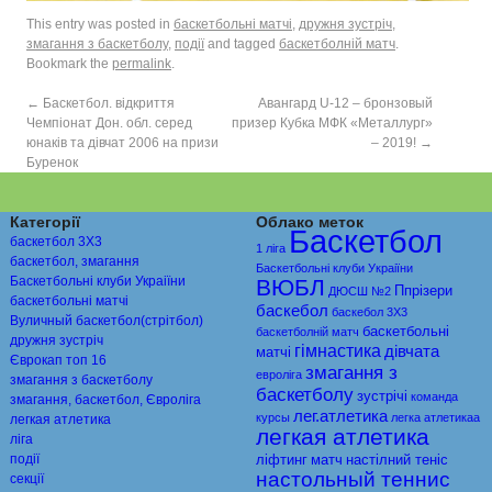
This entry was posted in
баскетбольні матчі
,
дружня зустріч
,
змагання з баскетболу
,
події
and tagged
баскетболній матч
.
Bookmark the
permalink
.
←
Баскетбол. відкриття
Авангард U-12 – бронзовый
Чемпіонат Дон. обл. серед
призер Кубка МФК «Металлург»
юнаків та дівчат 2006 на призи
– 2019!
→
Буренок
Категорії
Облако меток
Баскетбол
баскетбол 3Х3
1 ліга
баскетбол, змагання
Баскетбольні клуби Украіїни
Баскетбольні клуби Украіїни
ВЮБЛ
Ппрiзери
ДЮСШ №2
баскетбольні матчі
баскебол
баскебол 3Х3
Вуличный баскетбол(стрітбол)
баскетбольні
баскетболній матч
дружня зустріч
гімнастика
дівчата
матчі
Єврокап топ 16
змагання з
евролiга
змагання з баскетболу
баскетболу
зустрічі
команда
змагання, баскетбол, Євроліга
лег.атлетика
курсы
легка атлетикаа
легкая атлетика
легкая атлетика
ліга
події
ліфтинг
матч
настiлний тенiс
настольный теннис
секції