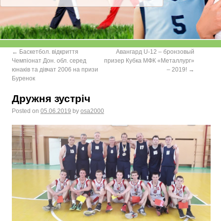
←
Баскетбол. відкриття
Авангард U-12 – бронзовый
Чемпіонат Дон. обл. серед
призер Кубка МФК «Металлург»
юнаків та дівчат 2006 на призи
– 2019!
→
Буренок
Дружня зустріч
Posted on
05.06.2019
by
osa2000