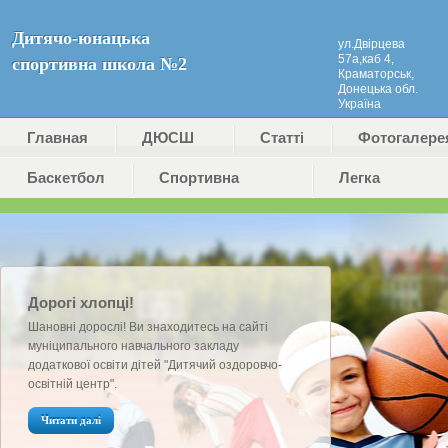
Дитячо-юнацька
ул.Двірцева
57а,каб 4,
спортивна школа №2
Краматорськ,
Донецька обл.
Україна
Главная
ДЮСШ
Статті
Фотогалере
Баскетбол
№2
Cпортивна
Легка
(ДЮКФП
гімнастика
атлетика
№2)
Дорогі хлопці!
Шановні дорослі! Ви знаходитесь на сайті
муніципального навчального закладу
додаткової освіти дітей "Дитячий оздоровчо-
освітній центр".
Читати далі